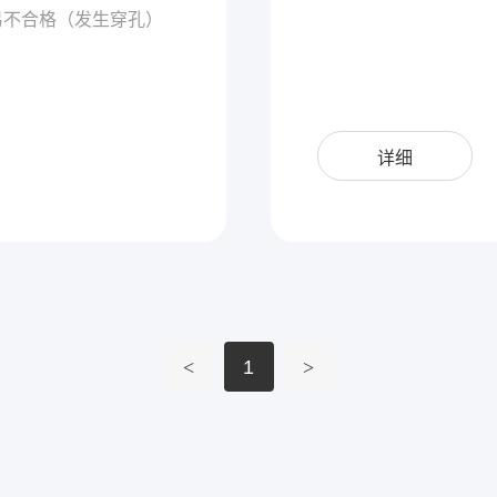
容易不合格（发生穿孔）
详细
<
1
>